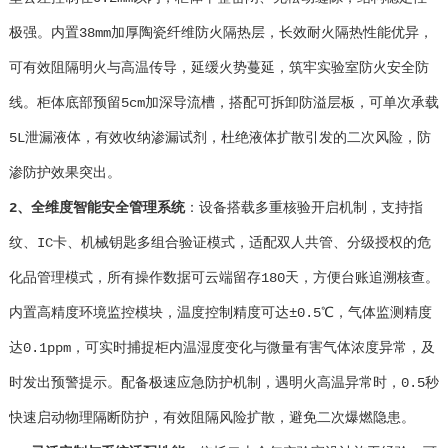
极强。内置38mm加厚陶瓷纤维防火隔热层，长效耐火隔热性能优异，
可有效阻隔明火与高温传导，延缓火势蔓延，筑牢实验室防火安全防
线。柜体底部预留5cm加深导流槽，搭配可拆卸防溢层板，可单次承载
5L泄漏液体，有效收纳渗漏试剂，杜绝液体扩散引发的二次风险，防
渗防护效果突出。
2、全维度智能安全管理系统
：设备搭载多重核验开启机制，支持指
纹、IC卡、机械钥匙多组合验证模式，适配双人共管、分级授权的危
化品管理模式，所有操作数据可云端留存180天，方便台账追溯核查。
内置高精度环境监控模块，温度控制精度可达±0.5℃，气体监测精度
达0.1ppm，可实时捕捉柜内温湿度变化与微量有害气体浓度异常，及
时发出预警提示。配备极速应急防护机制，遇明火高温异常时，0.5秒
快速启动物理隔断防护，有效阻隔风险扩散，避免二次爆燃隐患。